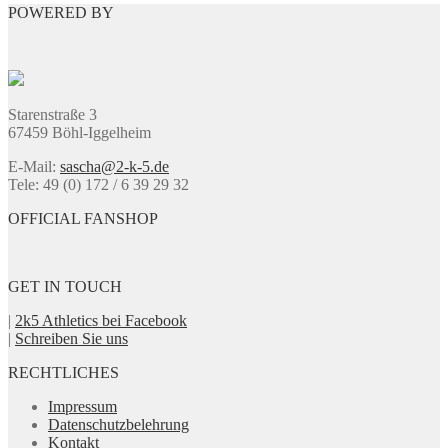
POWERED BY
Die
Optionen
können
auf
der
Produktseite
Starenstraße 3
gewählt
67459 Böhl-Iggelheim
werden
E-Mail:
sascha@2-k-5.de
Tele: 49 (0) 172 / 6 39 29 32
OFFICIAL FANSHOP
GET IN TOUCH
|
2k5 Athletics bei Facebook
|
Schreiben Sie uns
RECHTLICHES
Impressum
Datenschutzbelehrung
Kontakt