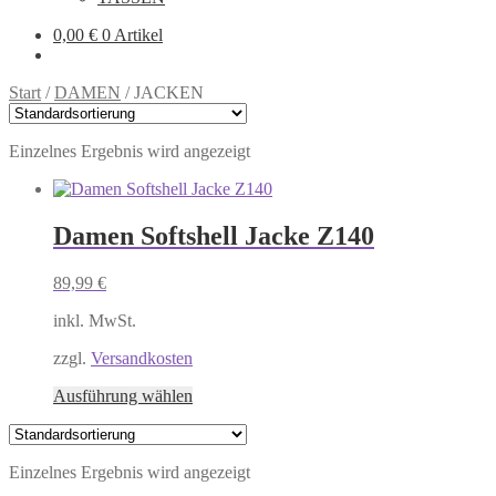
0,00
€
0 Artikel
Start
/
DAMEN
/
JACKEN
Einzelnes Ergebnis wird angezeigt
Damen Softshell Jacke Z140
89,99
€
inkl. MwSt.
zzgl.
Versandkosten
Dieses
Ausführung wählen
Produkt
weist
mehrere
Einzelnes Ergebnis wird angezeigt
Varianten
auf.