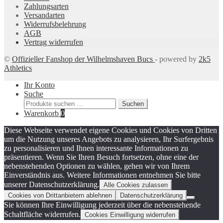
Zahlungsarten
Versandarten
Widerrufsbelehrung
AGB
Vertrag widerrufen
©
Offizieller Fanshop der Wilhelmshaven Bucs
- powered by
2k5
Athletics
Ihr Konto
Suche
Suchen
Suchen
nach:
Warenkorb
0
Diese Webseite verwendet eigene Cookies und Cookies von Dritten
um die Nutzung unseres Angebots zu analysieren, Ihr Surfergebnis
zu personalisieren und Ihnen interessante Informationen zu
präsentieren. Wenn Sie Ihren Besuch fortsetzen, ohne eine der
nebenstehenden Optionen zu wählen, gehen wir von Ihrem
Einverständnis aus. Weitere Informationen entnehmen Sie bitte
unserer Datenschutzerklärung.
Alle Cookies zulassen
Cookies von Drittanbietern ablehnen
Datenschutzerklärung
Sie können Ihre Einwilligung jederzeit über die nebenstehende
Schaltfläche widerrufen.
Cookies Einwilligung widerrufen