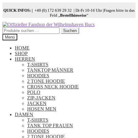
QUICK INFOS:
|
+49 (0) 172 639 29 32 | Di-Fr 10-16 Uhr |Fragen bitte in das
Feld „
Bestellhinweise
“
Zur
Zum
Navigation
Inhalt
Suchen
Suchen
springen
springen
nach:
Menü
HOME
SHOP
HERREN
T-SHIRTS
TANKTOP MÄNNER
HOODIES
2 TONE HOODIE
CROSS NECK HOODIE
POLO
ZIP-JACKEN
JACKEN
HOSEN MEN
DAMEN
T-SHIRTS
TANK TOP FRAUEN
HOODIES
2 TONE HOODIE