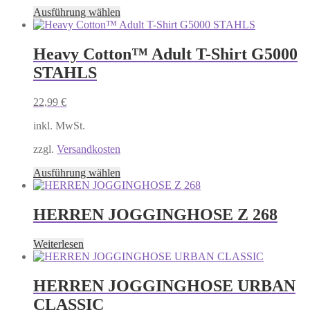
gewählt
Dieses
Ausführung wählen
werden
Produkt
weist
mehrere
Heavy Cotton™ Adult T-Shirt G5000
Varianten
STAHLS
auf.
Die
Optionen
22,99
€
können
auf
inkl. MwSt.
der
Produktseite
zzgl.
Versandkosten
gewählt
Dieses
Ausführung wählen
werden
Produkt
weist
mehrere
HERREN JOGGINGHOSE Z 268
Varianten
auf.
Weiterlesen
Die
Optionen
können
HERREN JOGGINGHOSE URBAN
auf
der
CLASSIC
Produktseite