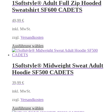
Varianten
1Softstyle® Adult Full Zip Hooded
auf.
Sweatshirt SF600 CADETS
Die
Optionen
können
49,99
€
auf
der
inkl. MwSt.
Produktseite
gewählt
zzgl.
Versandkosten
werden
Dieses
Ausführung wählen
Produkt
weist
mehrere
Varianten
1Softstyle® Midweight Sweat Adult
auf.
Hoodie SF500 CADETS
Die
Optionen
können
39,99
€
auf
der
inkl. MwSt.
Produktseite
gewählt
zzgl.
Versandkosten
werden
Dieses
Ausführung wählen