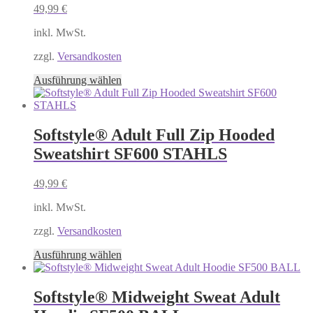
Optionen
49,99
€
können
auf
inkl. MwSt.
der
Produktseite
zzgl.
Versandkosten
gewählt
Dieses
Ausführung wählen
werden
Produkt
weist
mehrere
Varianten
Softstyle® Adult Full Zip Hooded
auf.
Sweatshirt SF600 STAHLS
Die
Optionen
können
49,99
€
auf
der
inkl. MwSt.
Produktseite
gewählt
zzgl.
Versandkosten
werden
Dieses
Ausführung wählen
Produkt
weist
mehrere
Softstyle® Midweight Sweat Adult
Varianten