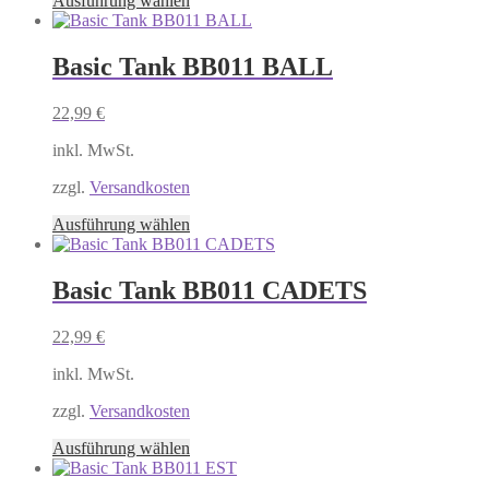
Ausführung wählen
werden
Produkt
weist
mehrere
Basic Tank BB011 BALL
Varianten
auf.
22,99
€
Die
Optionen
inkl. MwSt.
können
auf
zzgl.
Versandkosten
der
Produktseite
Dieses
Ausführung wählen
gewählt
Produkt
werden
weist
mehrere
Basic Tank BB011 CADETS
Varianten
auf.
22,99
€
Die
Optionen
inkl. MwSt.
können
auf
zzgl.
Versandkosten
der
Produktseite
Dieses
Ausführung wählen
gewählt
Produkt
werden
weist