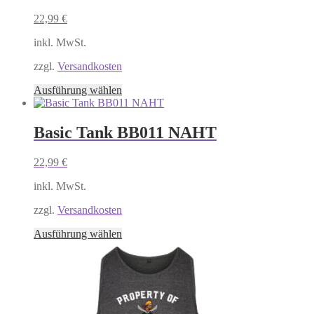
auf.
22,99
€
Die
Optionen
inkl. MwSt.
können
auf
zzgl.
Versandkosten
der
Produktseite
Dieses
Ausführung wählen
gewählt
Produkt
werden
weist
mehrere
Basic Tank BB011 NAHT
Varianten
auf.
22,99
€
Die
Optionen
inkl. MwSt.
können
auf
zzgl.
Versandkosten
der
Produktseite
Dieses
Ausführung wählen
gewählt
Produkt
werden
weist
mehrere
Varianten
auf.
Die