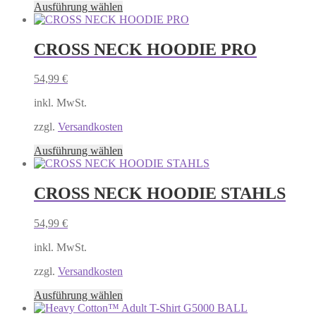
Produktseite
Dieses
Ausführung wählen
gewählt
Produkt
werden
weist
mehrere
CROSS NECK HOODIE PRO
Varianten
auf.
54,99
€
Die
Optionen
inkl. MwSt.
können
auf
zzgl.
Versandkosten
der
Produktseite
Dieses
Ausführung wählen
gewählt
Produkt
werden
weist
mehrere
CROSS NECK HOODIE STAHLS
Varianten
auf.
54,99
€
Die
Optionen
inkl. MwSt.
können
auf
zzgl.
Versandkosten
der
Produktseite
Dieses
Ausführung wählen
gewählt
Produkt
werden