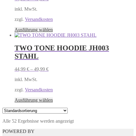
Die
Optionen
inkl. MwSt.
können
auf
zzgl.
Versandkosten
der
Produktseite
Dieses
Ausführung wählen
gewählt
Produkt
werden
weist
mehrere
TWO TONE HOODIE JH003
Varianten
STAHL
auf.
Die
Optionen
44,99
€
–
49,99
€
können
auf
inkl. MwSt.
der
Produktseite
zzgl.
Versandkosten
gewählt
Dieses
Ausführung wählen
werden
Produkt
weist
mehrere
Alle 52 Ergebnisse werden angezeigt
Varianten
auf.
POWERED BY
Die