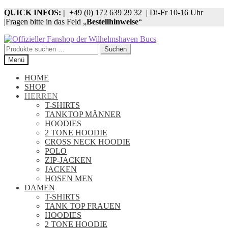
QUICK INFOS:
|
+49 (0) 172 639 29 32 | Di-Fr 10-16 Uhr
|Fragen bitte in das Feld „
Bestellhinweise
“
Zur
Zum
Navigation
Inhalt
Suchen
Suchen
springen
springen
nach:
Menü
HOME
SHOP
HERREN
T-SHIRTS
TANKTOP MÄNNER
HOODIES
2 TONE HOODIE
CROSS NECK HOODIE
POLO
ZIP-JACKEN
JACKEN
HOSEN MEN
DAMEN
T-SHIRTS
TANK TOP FRAUEN
HOODIES
2 TONE HOODIE