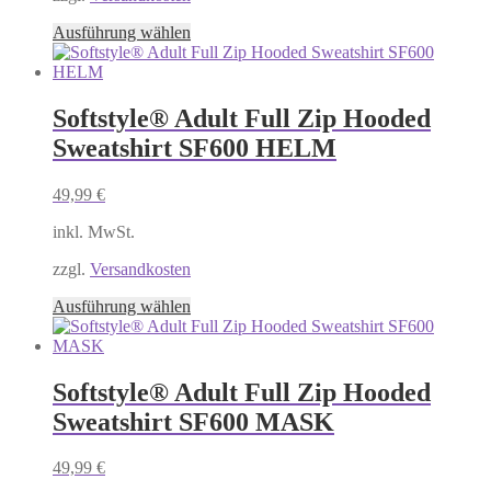
gewählt
Dieses
Ausführung wählen
werden
Produkt
weist
mehrere
Varianten
Softstyle® Adult Full Zip Hooded
auf.
Sweatshirt SF600 HELM
Die
Optionen
können
49,99
€
auf
der
inkl. MwSt.
Produktseite
gewählt
zzgl.
Versandkosten
werden
Dieses
Ausführung wählen
Produkt
weist
mehrere
Varianten
Softstyle® Adult Full Zip Hooded
auf.
Sweatshirt SF600 MASK
Die
Optionen
können
49,99
€
auf