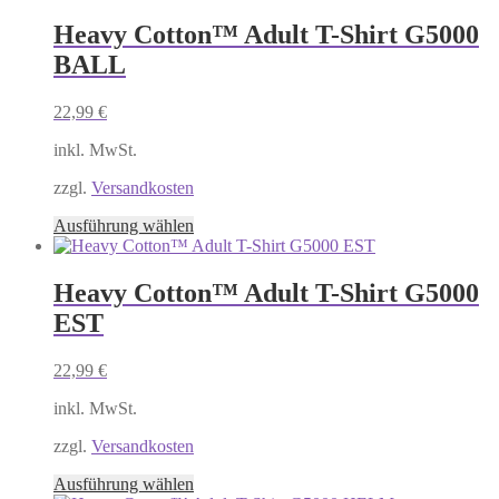
weist
mehrere
Heavy Cotton™ Adult T-Shirt G5000
Varianten
BALL
auf.
Die
Optionen
22,99
€
können
auf
inkl. MwSt.
der
Produktseite
zzgl.
Versandkosten
gewählt
Dieses
Ausführung wählen
werden
Produkt
weist
mehrere
Heavy Cotton™ Adult T-Shirt G5000
Varianten
EST
auf.
Die
Optionen
22,99
€
können
auf
inkl. MwSt.
der
Produktseite
zzgl.
Versandkosten
gewählt
Dieses
Ausführung wählen
werden