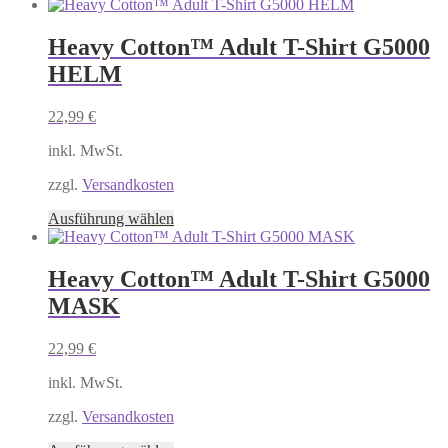
Produkt
weist
mehrere
Heavy Cotton™ Adult T-Shirt G5000
Varianten
HELM
auf.
Die
Optionen
22,99
€
können
auf
inkl. MwSt.
der
Produktseite
zzgl.
Versandkosten
gewählt
Dieses
Ausführung wählen
werden
Produkt
weist
mehrere
Heavy Cotton™ Adult T-Shirt G5000
Varianten
MASK
auf.
Die
Optionen
22,99
€
können
auf
inkl. MwSt.
der
Produktseite
zzgl.
Versandkosten
gewählt