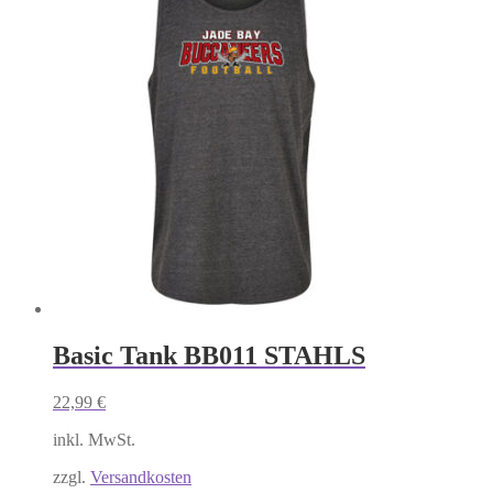
mehrere
Varianten
auf.
Die
Optionen
können
auf
der
Produktseite
gewählt
werden
Basic Tank BB011 STAHLS
22,99
€
inkl. MwSt.
zzgl.
Versandkosten