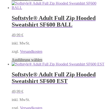
gewählt
Produkt
werden
weist
mehrere
Varianten
Softstyle® Adult Full Zip Hooded
auf.
Sweatshirt SF600 BALL
Die
Optionen
können
49,99
€
auf
der
inkl. MwSt.
Produktseite
gewählt
zzgl.
Versandkosten
werden
Dieses
Ausführung wählen
Produkt
weist
mehrere
Softstyle® Adult Full Zip Hooded
Varianten
Sweatshirt SF600 EST
auf.
Die
Optionen
49,99
€
können
auf
inkl. MwSt.
der
Produktseite
zzgl.
Versandkosten