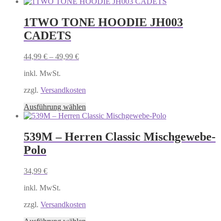
Produkt
weist
mehrere
1TWO TONE HOODIE JH003
Varianten
CADETS
auf.
Die
Optionen
44,99
€
–
49,99
€
können
auf
inkl. MwSt.
der
Produktseite
zzgl.
Versandkosten
gewählt
Dieses
Ausführung wählen
werden
Produkt
weist
mehrere
539M – Herren Classic Mischgewebe-
Varianten
Polo
auf.
Die
Optionen
34,99
€
können
auf
inkl. MwSt.
der
Produktseite
zzgl.
Versandkosten
gewählt
Dieses