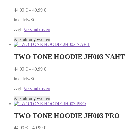
Varianten
auf.
44,99
€
–
49,99
€
Die
Optionen
inkl. MwSt.
können
auf
zzgl.
Versandkosten
der
Produktseite
Dieses
Ausführung wählen
gewählt
Produkt
werden
weist
mehrere
TWO TONE HOODIE JH003 NAHT
Varianten
auf.
44,99
€
–
49,99
€
Die
Optionen
inkl. MwSt.
können
auf
zzgl.
Versandkosten
der
Produktseite
Dieses
Ausführung wählen
gewählt
Produkt
werden
weist
mehrere
TWO TONE HOODIE JH003 PRO
Varianten
auf.
44,99
€
–
49,99
€