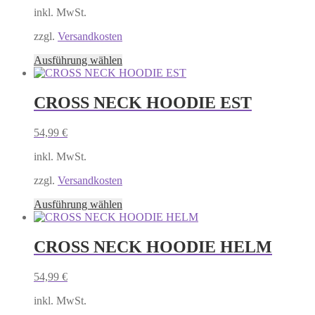
inkl. MwSt.
zzgl.
Versandkosten
Dieses
Ausführung wählen
Produkt
weist
mehrere
CROSS NECK HOODIE EST
Varianten
auf.
54,99
€
Die
Optionen
inkl. MwSt.
können
auf
zzgl.
Versandkosten
der
Produktseite
Dieses
Ausführung wählen
gewählt
Produkt
werden
weist
mehrere
CROSS NECK HOODIE HELM
Varianten
auf.
54,99
€
Die
Optionen
inkl. MwSt.
können