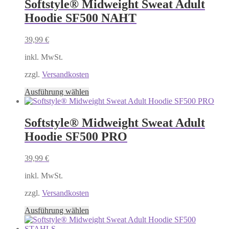
mehrere
Softstyle® Midweight Sweat Adult
Varianten
Hoodie SF500 NAHT
auf.
Die
Optionen
39,99
€
können
auf
inkl. MwSt.
der
Produktseite
zzgl.
Versandkosten
gewählt
Dieses
Ausführung wählen
werden
Produkt
weist
mehrere
Softstyle® Midweight Sweat Adult
Varianten
Hoodie SF500 PRO
auf.
Die
Optionen
39,99
€
können
auf
inkl. MwSt.
der
Produktseite
zzgl.
Versandkosten
gewählt
Dieses
Ausführung wählen
werden
Produkt
weist