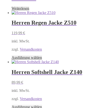
gewählt
Weiterlesen
werden
Herren Regen Jacke Z510
119,99
€
inkl. MwSt.
zzgl.
Versandkosten
Dieses
Ausführung wählen
Produkt
weist
mehrere
Herren Softshell Jacke Z140
Varianten
auf.
89,99
€
Die
Optionen
inkl. MwSt.
können
auf
zzgl.
Versandkosten
der
Produktseite
Dieses
Ausführung wählen