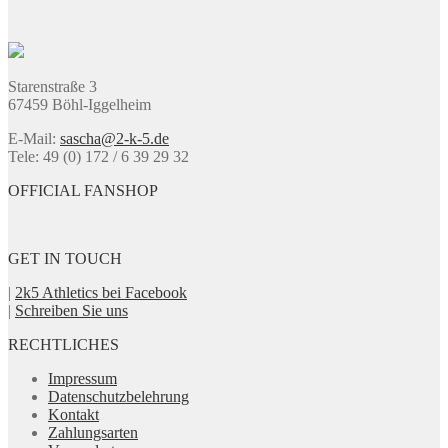
Optionen
können
auf
der
Produktseite
Starenstraße 3
gewählt
67459 Böhl-Iggelheim
werden
E-Mail:
sascha@2-k-5.de
Tele: 49 (0) 172 / 6 39 29 32
OFFICIAL FANSHOP
GET IN TOUCH
|
2k5 Athletics bei Facebook
|
Schreiben Sie uns
RECHTLICHES
Impressum
Datenschutzbelehrung
Kontakt
Zahlungsarten