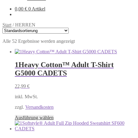
0,00
€
0 Artikel
Start
/
HERREN
Alle 52 Ergebnisse werden angezeigt
1Heavy Cotton™ Adult T-Shirt
G5000 CADETS
22,99
€
inkl. MwSt.
zzgl.
Versandkosten
Dieses
Ausführung wählen
Produkt
weist
mehrere