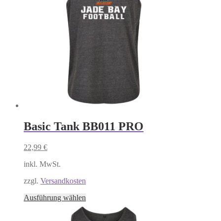
Optionen
können
auf
der
Produktseite
gewählt
werden
Basic Tank BB011 PRO
22,99
€
inkl. MwSt.
zzgl.
Versandkosten
Dieses
Ausführung wählen
Produkt
weist