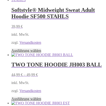
mehrere
Varianten
Softstyle® Midweight Sweat Adult
auf.
Hoodie SF500 STAHLS
Die
Optionen
können
39,99
€
auf
der
inkl. MwSt.
Produktseite
gewählt
zzgl.
Versandkosten
werden
Dieses
Ausführung wählen
Produkt
weist
mehrere
TWO TONE HOODIE JH003 BALL
Varianten
auf.
44,99
€
–
49,99
€
Die
Optionen
inkl. MwSt.
können
auf
zzgl.
Versandkosten
der
Produktseite
Dieses
Ausführung wählen
gewählt
Produkt
werden