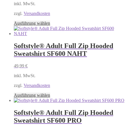
der
inkl. MwSt.
Produktseite
gewählt
zzgl.
Versandkosten
werden
Dieses
Ausführung wählen
Produkt
weist
mehrere
Varianten
Softstyle® Adult Full Zip Hooded
auf.
Sweatshirt SF600 NAHT
Die
Optionen
können
49,99
€
auf
der
inkl. MwSt.
Produktseite
gewählt
zzgl.
Versandkosten
werden
Dieses
Ausführung wählen
Produkt
weist
mehrere
Softstyle® Adult Full Zip Hooded
Varianten
Sweatshirt SF600 PRO
auf.
Die