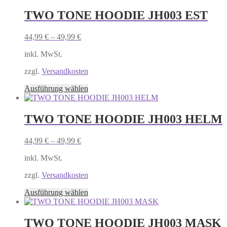
weist
mehrere
TWO TONE HOODIE JH003 EST
Varianten
auf.
44,99
€
–
49,99
€
Die
Optionen
inkl. MwSt.
können
auf
zzgl.
Versandkosten
der
Produktseite
Dieses
Ausführung wählen
gewählt
Produkt
werden
weist
mehrere
TWO TONE HOODIE JH003 HELM
Varianten
auf.
44,99
€
–
49,99
€
Die
Optionen
inkl. MwSt.
können
auf
zzgl.
Versandkosten
der
Produktseite
Dieses
Ausführung wählen
gewählt
Produkt
werden
weist
mehrere
TWO TONE HOODIE JH003 MASK