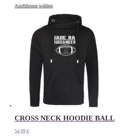
Dieses
Ausführung wählen
Produkt
weist
mehrere
Varianten
auf.
Die
Optionen
können
auf
der
Produktseite
gewählt
werden
CROSS NECK HOODIE BALL
54,99
€