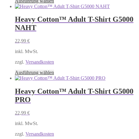
Dieses
Ausführung wählen
werden
Produkt
weist
mehrere
Heavy Cotton™ Adult T-Shirt G5000
Varianten
NAHT
auf.
Die
Optionen
22,99
€
können
auf
inkl. MwSt.
der
Produktseite
zzgl.
Versandkosten
gewählt
Dieses
Ausführung wählen
werden
Produkt
weist
mehrere
Heavy Cotton™ Adult T-Shirt G5000
Varianten
PRO
auf.
Die
Optionen
22,99
€
können
auf
inkl. MwSt.
der
Produktseite
zzgl.
Versandkosten