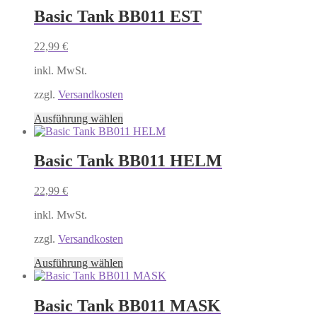
mehrere
Basic Tank BB011 EST
Varianten
auf.
22,99
€
Die
Optionen
inkl. MwSt.
können
auf
zzgl.
Versandkosten
der
Produktseite
Dieses
Ausführung wählen
gewählt
Produkt
werden
weist
mehrere
Basic Tank BB011 HELM
Varianten
auf.
22,99
€
Die
Optionen
inkl. MwSt.
können
auf
zzgl.
Versandkosten
der
Produktseite
Dieses
Ausführung wählen
gewählt
Produkt
werden
weist
mehrere
Basic Tank BB011 MASK
Varianten