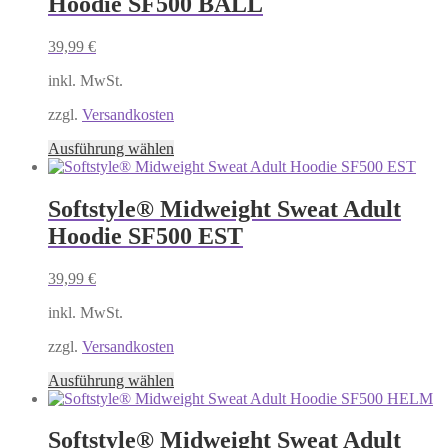
Hoodie SF500 BALL
auf.
Die
Optionen
39,99
€
können
auf
inkl. MwSt.
der
Produktseite
zzgl.
Versandkosten
gewählt
Dieses
Ausführung wählen
werden
Produkt
weist
mehrere
Softstyle® Midweight Sweat Adult
Varianten
Hoodie SF500 EST
auf.
Die
Optionen
39,99
€
können
auf
inkl. MwSt.
der
Produktseite
zzgl.
Versandkosten
gewählt
Dieses
Ausführung wählen
werden
Produkt
weist
mehrere
Softstyle® Midweight Sweat Adult