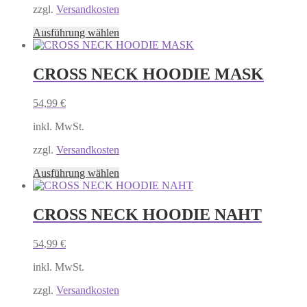
auf
zzgl.
Versandkosten
der
Produktseite
Dieses
Ausführung wählen
gewählt
Produkt
werden
weist
mehrere
CROSS NECK HOODIE MASK
Varianten
auf.
54,99
€
Die
Optionen
inkl. MwSt.
können
auf
zzgl.
Versandkosten
der
Produktseite
Dieses
Ausführung wählen
gewählt
Produkt
werden
weist
mehrere
CROSS NECK HOODIE NAHT
Varianten
auf.
54,99
€
Die
Optionen
inkl. MwSt.
können
auf
zzgl.
Versandkosten
der