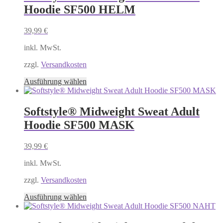
Varianten
Hoodie SF500 HELM
auf.
Die
Optionen
39,99
€
können
auf
inkl. MwSt.
der
Produktseite
zzgl.
Versandkosten
gewählt
Dieses
Ausführung wählen
werden
Produkt
weist
mehrere
Softstyle® Midweight Sweat Adult
Varianten
Hoodie SF500 MASK
auf.
Die
Optionen
39,99
€
können
auf
inkl. MwSt.
der
Produktseite
zzgl.
Versandkosten
gewählt
Dieses
Ausführung wählen
werden
Produkt
weist