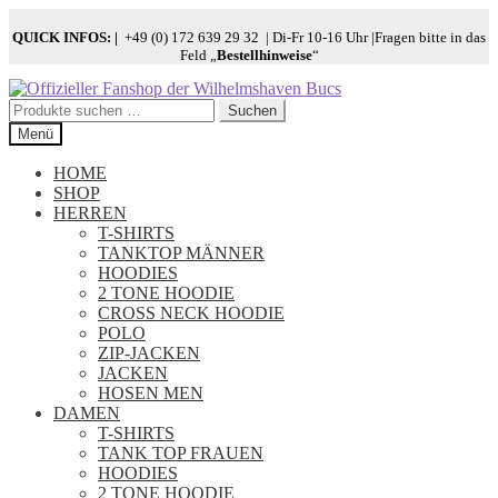
QUICK INFOS:
|
+49 (0) 172 639 29 32 | Di-Fr 10-16 Uhr |Fragen bitte in das
Feld „
Bestellhinweise
“
Zur
Zum
Navigation
Inhalt
Suchen
Suchen
springen
springen
nach:
Menü
HOME
SHOP
HERREN
T-SHIRTS
TANKTOP MÄNNER
HOODIES
2 TONE HOODIE
CROSS NECK HOODIE
POLO
ZIP-JACKEN
JACKEN
HOSEN MEN
DAMEN
T-SHIRTS
TANK TOP FRAUEN
HOODIES
2 TONE HOODIE