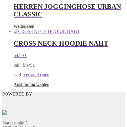
mehrere
HERREN JOGGINGHOSE URBAN
Varianten
CLASSIC
auf.
Die
Optionen
Weiterlesen
können
auf
der
CROSS NECK HOODIE NAHT
Produktseite
gewählt
54,99
€
werden
inkl. MwSt.
zzgl.
Versandkosten
Dieses
Ausführung wählen
Produkt
POWERED BY
weist
mehrere
Varianten
auf.
Die
Optionen
Starenstraße 3
können