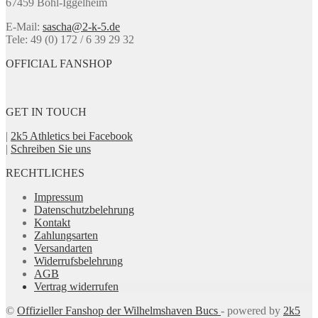
67459 Böhl-Iggelheim
auf
der
E-Mail:
sascha@2-k-5.de
Produktseite
Tele: 49 (0) 172 / 6 39 29 32
gewählt
werden
OFFICIAL FANSHOP
GET IN TOUCH
|
2k5 Athletics bei Facebook
|
Schreiben Sie uns
RECHTLICHES
Impressum
Datenschutzbelehrung
Kontakt
Zahlungsarten
Versandarten
Widerrufsbelehrung
AGB
Vertrag widerrufen
©
Offizieller Fanshop der Wilhelmshaven Bucs
- powered by
2k5