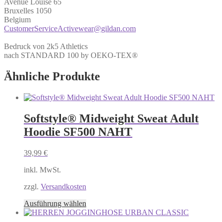
Avenue Louise 65
Bruxelles 1050
Belgium
CustomerServiceActivewear@gildan.com
Bedruck von 2k5 Athletics
nach STANDARD 100 by OEKO-TEX®
Ähnliche Produkte
Softstyle® Midweight Sweat Adult
Hoodie SF500 NAHT
39,99
€
inkl. MwSt.
zzgl.
Versandkosten
Dieses
Ausführung wählen
Produkt
weist