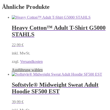
Ähnliche Produkte
Heavy Cotton™ Adult T-Shirt G5000
STAHLS
22,99
€
inkl. MwSt.
zzgl.
Versandkosten
Dieses
Ausführung wählen
Produkt
weist
mehrere
Softstyle® Midweight Sweat Adult
Varianten
Hoodie SF500 EST
auf.
Die
Optionen
39,99
€
können
auf