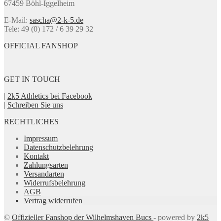
67459 Böhl-Iggelheim
auf
der
E-Mail:
sascha@2-k-5.de
Produktseite
Tele: 49 (0) 172 / 6 39 29 32
gewählt
werden
OFFICIAL FANSHOP
GET IN TOUCH
|
2k5 Athletics bei Facebook
|
Schreiben Sie uns
RECHTLICHES
Impressum
Datenschutzbelehrung
Kontakt
Zahlungsarten
Versandarten
Widerrufsbelehrung
AGB
Vertrag widerrufen
©
Offizieller Fanshop der Wilhelmshaven Bucs
- powered by
2k5