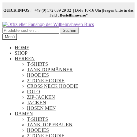
QUICK INFOS:
|
+49 (0) 172 639 29 32 | Di-Fr 10-16 Uhr |Fragen bitte in das
Feld „
Bestellhinweise
“
Zur
Zum
Navigation
Inhalt
Suchen
Suchen
springen
springen
nach:
Menü
HOME
SHOP
HERREN
T-SHIRTS
TANKTOP MÄNNER
HOODIES
2 TONE HOODIE
CROSS NECK HOODIE
POLO
ZIP-JACKEN
JACKEN
HOSEN MEN
DAMEN
T-SHIRTS
TANK TOP FRAUEN
HOODIES
2 TONE HOODIE