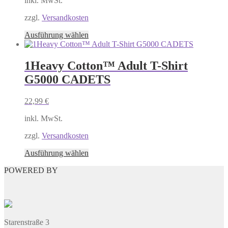
inkl. MwSt.
der
Produktseite
zzgl.
Versandkosten
gewählt
Dieses
Ausführung wählen
werden
Produkt
weist
mehrere
1Heavy Cotton™ Adult T-Shirt
Varianten
G5000 CADETS
auf.
Die
Optionen
22,99
€
können
auf
inkl. MwSt.
der
Produktseite
zzgl.
Versandkosten
gewählt
Dieses
Ausführung wählen
werden
Produkt
POWERED BY
weist
mehrere
Varianten
auf.
Die
Optionen
Starenstraße 3
können