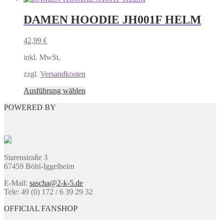
werden
weist
mehrere
DAMEN HOODIE JH001F HELM
Varianten
auf.
42,99
€
Die
Optionen
inkl. MwSt.
können
auf
zzgl.
Versandkosten
der
Produktseite
Dieses
Ausführung wählen
gewählt
Produkt
werden
POWERED BY
weist
mehrere
Varianten
auf.
Die
Optionen
Starenstraße 3
können
67459 Böhl-Iggelheim
auf
der
E-Mail:
sascha@2-k-5.de
Produktseite
Tele: 49 (0) 172 / 6 39 29 32
gewählt
werden
OFFICIAL FANSHOP