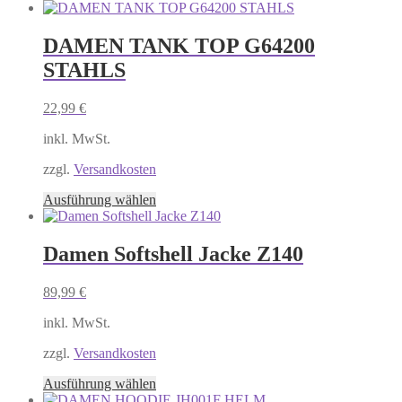
DAMEN TANK TOP G64200
STAHLS
22,99
€
inkl. MwSt.
zzgl.
Versandkosten
Dieses
Ausführung wählen
Produkt
weist
mehrere
Damen Softshell Jacke Z140
Varianten
auf.
89,99
€
Die
Optionen
inkl. MwSt.
können
auf
zzgl.
Versandkosten
der
Produktseite
Dieses
Ausführung wählen
gewählt
Produkt