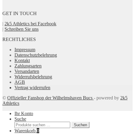
GET IN TOUCH
|
2k5 Athletics bei Facebook
|
Schreiben Sie uns
RECHTLICHES
Impressum
Datenschutzbelehrung
Kontakt
Zahlungsarten
Versandarten
Widerrufsbelehrung
AGB
Vertrag widerrufen
©
Offizieller Fanshop der Wilhelmshaven Bucs
- powered by
2k5
Athletics
Ihr Konto
Suche
Suchen
Suchen
nach:
Warenkorb
0