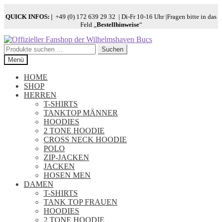
QUICK INFOS:
|
+49 (0) 172 639 29 32 | Di-Fr 10-16 Uhr |Fragen bitte in das
Feld „
Bestellhinweise
“
Zur
Zum
Navigation
Inhalt
Suchen
Suchen
springen
springen
nach:
Menü
HOME
SHOP
HERREN
T-SHIRTS
TANKTOP MÄNNER
HOODIES
2 TONE HOODIE
CROSS NECK HOODIE
POLO
ZIP-JACKEN
JACKEN
HOSEN MEN
DAMEN
T-SHIRTS
TANK TOP FRAUEN
HOODIES
2 TONE HOODIE