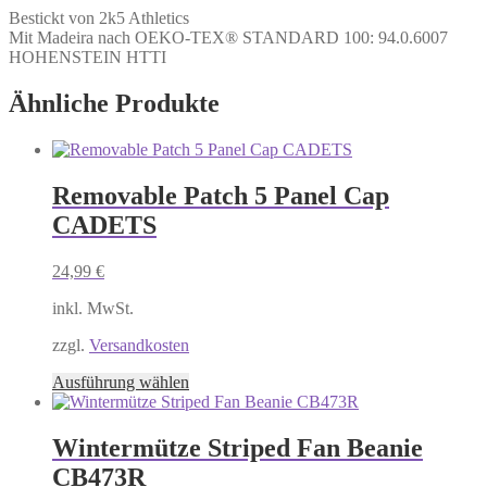
Bestickt von 2k5 Athletics
Mit Madeira nach OEKO-TEX® STANDARD 100: 94.0.6007
HOHENSTEIN HTTI
Ähnliche Produkte
Removable Patch 5 Panel Cap
CADETS
24,99
€
inkl. MwSt.
zzgl.
Versandkosten
Dieses
Ausführung wählen
Produkt
weist
mehrere
Wintermütze Striped Fan Beanie
Varianten
CB473R
auf.