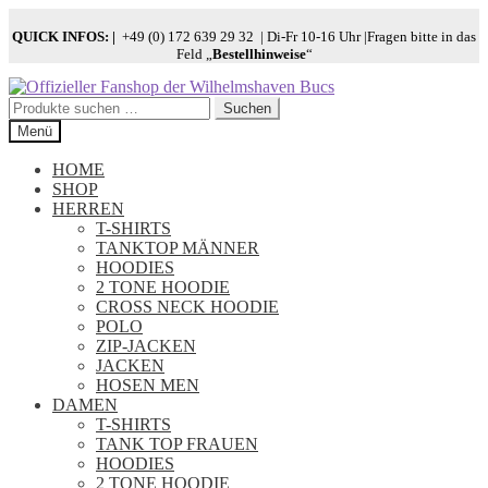
QUICK INFOS:
|
+49 (0) 172 639 29 32 | Di-Fr 10-16 Uhr |Fragen bitte in das
Feld „
Bestellhinweise
“
Zur
Zum
Navigation
Inhalt
Suchen
Suchen
springen
springen
nach:
Menü
HOME
SHOP
HERREN
T-SHIRTS
TANKTOP MÄNNER
HOODIES
2 TONE HOODIE
CROSS NECK HOODIE
POLO
ZIP-JACKEN
JACKEN
HOSEN MEN
DAMEN
T-SHIRTS
TANK TOP FRAUEN
HOODIES
2 TONE HOODIE