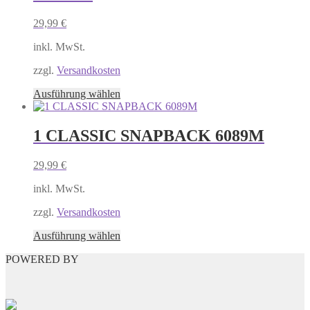
Die
Optionen
29,99
€
können
auf
inkl. MwSt.
der
Produktseite
zzgl.
Versandkosten
gewählt
Dieses
Ausführung wählen
werden
Produkt
weist
mehrere
1 CLASSIC SNAPBACK 6089M
Varianten
auf.
29,99
€
Die
Optionen
inkl. MwSt.
können
auf
zzgl.
Versandkosten
der
Produktseite
Dieses
Ausführung wählen
gewählt
Produkt
werden
POWERED BY
weist
mehrere
Varianten
auf.
Die