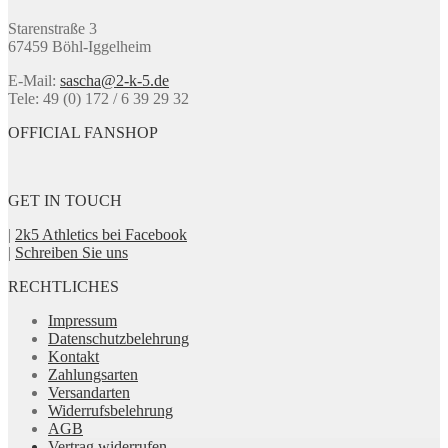
Optionen
Starenstraße 3
können
67459 Böhl-Iggelheim
auf
der
E-Mail:
sascha@2-k-5.de
Produktseite
Tele: 49 (0) 172 / 6 39 29 32
gewählt
werden
OFFICIAL FANSHOP
GET IN TOUCH
|
2k5 Athletics bei Facebook
|
Schreiben Sie uns
RECHTLICHES
Impressum
Datenschutzbelehrung
Kontakt
Zahlungsarten
Versandarten
Widerrufsbelehrung
AGB
Vertrag widerrufen