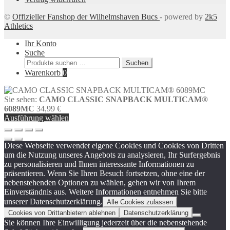
©
Offizieller Fanshop der Wilhelmshaven Bucs
- powered by
2k5
Athletics
Ihr Konto
Suche
Suchen
Suchen
nach:
Warenkorb
0
Sie sehen:
CAMO CLASSIC SNAPBACK MULTICAM®
6089MC
34,99
€
Ausführung wählen
Diese Webseite verwendet eigene Cookies und Cookies von Dritten
um die Nutzung unseres Angebots zu analysieren, Ihr Surfergebnis
zu personalisieren und Ihnen interessante Informationen zu
präsentieren. Wenn Sie Ihren Besuch fortsetzen, ohne eine der
nebenstehenden Optionen zu wählen, gehen wir von Ihrem
Einverständnis aus. Weitere Informationen entnehmen Sie bitte
unserer Datenschutzerklärung.
Alle Cookies zulassen
Cookies von Drittanbietern ablehnen
Datenschutzerklärung
Sie können Ihre Einwilligung jederzeit über die nebenstehende