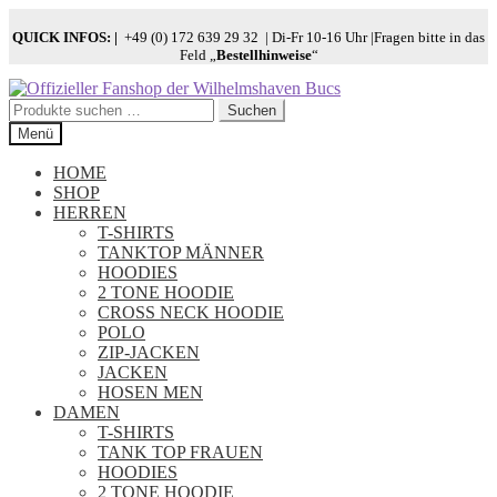
QUICK INFOS:
|
+49 (0) 172 639 29 32 | Di-Fr 10-16 Uhr |Fragen bitte in das
Feld „
Bestellhinweise
“
Zur
Zum
Navigation
Inhalt
Suchen
Suchen
springen
springen
nach:
Menü
HOME
SHOP
HERREN
T-SHIRTS
TANKTOP MÄNNER
HOODIES
2 TONE HOODIE
CROSS NECK HOODIE
POLO
ZIP-JACKEN
JACKEN
HOSEN MEN
DAMEN
T-SHIRTS
TANK TOP FRAUEN
HOODIES
2 TONE HOODIE