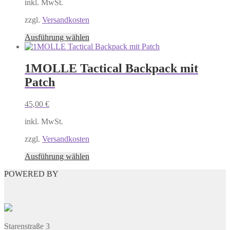
auf
inkl. MwSt.
der
Produktseite
zzgl.
Versandkosten
gewählt
Dieses
Ausführung wählen
werden
Produkt
weist
mehrere
1MOLLE Tactical Backpack mit
Varianten
Patch
auf.
Die
Optionen
45,00
€
können
auf
inkl. MwSt.
der
Produktseite
zzgl.
Versandkosten
gewählt
Dieses
Ausführung wählen
werden
Produkt
POWERED BY
weist
mehrere
Varianten
auf.
Die
Optionen
Starenstraße 3
können