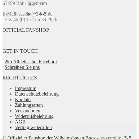
67459 Böhl-Iggelheim
auf
der
E-Mail:
sascha@2-k-5.de
Produktseite
Tele: 49 (0) 172 / 6 39 29 32
gewählt
werden
OFFICIAL FANSHOP
GET IN TOUCH
|
2k5 Athletics bei Facebook
|
Schreiben Sie uns
RECHTLICHES
Impressum
Datenschutzbelehrung
Kontakt
Zahlungsarten
Versandarten
Widerrufsbelehrung
AGB
Vertrag widerrufen
©
Offizieller Fanshop der Wilhelmshaven Bucs
- powered by
2k5