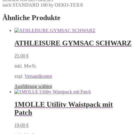
nach STANDARD 100 by OEKO-TEX®
Ähnliche Produkte
ATHLEISURE GYMSAC SCHWARZ
25,00
€
inkl. MwSt.
zzgl.
Versandkosten
Dieses
Ausführung wählen
Produkt
weist
mehrere
1MOLLE Utility Waistpack mit
Varianten
Patch
auf.
Die
Optionen
19,00
€
können