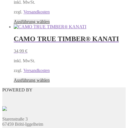
auf
inkl. MwSt.
der
Produktseite
zzgl.
Versandkosten
gewählt
Dieses
Ausführung wählen
werden
Produkt
weist
mehrere
CAMO TRUE TIMBER® KANATI
Varianten
auf.
34,99
€
Die
Optionen
inkl. MwSt.
können
auf
zzgl.
Versandkosten
der
Produktseite
Dieses
Ausführung wählen
gewählt
Produkt
werden
POWERED BY
weist
mehrere
Varianten
auf.
Die
Optionen
Starenstraße 3
können
67459 Böhl-Iggelheim
auf